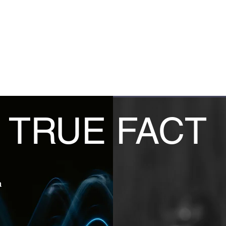
ARMA
ingen
Prenumeration
Medlemmar
Forum
TRUE FACT
n