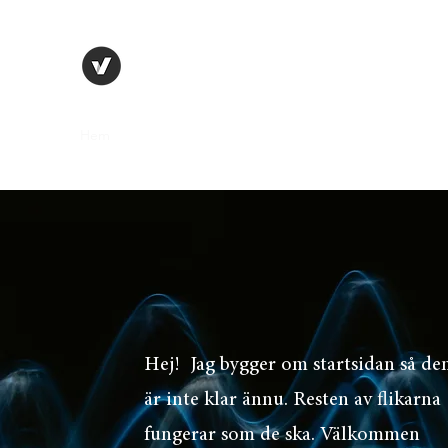
TRUE FACT - VERITAS MEA 
Hem
Audio
Estonia
Palmemordet
Örebroskjutn
Hej! Jag bygger om startsidan så de
är inte klar ännu. Resten av flikarna
fungerar som de ska. Välkommen