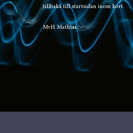
tillbaka till startsidan inom kort.
MvH Mathias